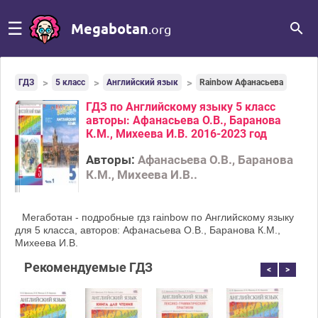
☰
Megabotan
.org
ГДЗ
5 класс
Английский язык
Rainbow Афанасьева
ГДЗ по Английскому языку 5 класс
авторы: Афанасьева О.В., Баранова
К.М., Михеева И.В. 2016-2023 год
Авторы:
Афанасьева О.В., Баранова
К.М., Михеева И.В..
Мегаботан - подробные гдз rainbow по Английскому языку
для 5 класса, авторов: Афанасьева О.В., Баранова К.М.,
Михеева И.В.
Рекомендуемые ГДЗ
<
>