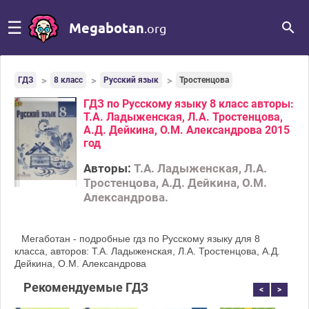
☰
Megabotan
.org
ГДЗ
8 класс
Русский язык
Тростенцова
ГДЗ по Русскому языку 8 класс авторы:
Т.А. Ладыженская, Л.А. Тростенцова,
А.Д. Дейкина, О.М. Александрова 2015
год
Авторы:
Т.А. Ладыженская, Л.А.
Тростенцова, А.Д. Дейкина, О.М.
Александрова.
Мегаботан - подробные гдз по Русскому языку для 8
класса, авторов: Т.А. Ладыженская, Л.А. Тростенцова, А.Д.
Дейкина, О.М. Александрова
Рекомендуемые ГДЗ
<
>