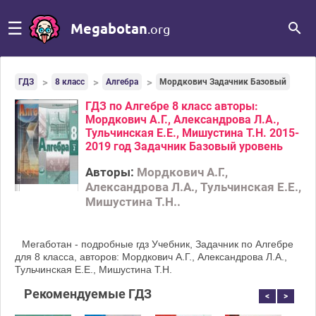
☰
Megabotan
.org
ГДЗ
8 класс
Алгебра
Мордкович Задачник Базовый
ГДЗ по Алгебре 8 класс авторы:
Мордкович А.Г., Александрова Л.А.,
Тульчинская Е.Е., Мишустина Т.Н. 2015-
2019 год Задачник Базовый уровень
Авторы:
Мордкович А.Г.,
Александрова Л.А., Тульчинская Е.Е.,
Мишустина Т.Н..
Мегаботан - подробные гдз Учебник, Задачник по Алгебре
для 8 класса, авторов: Мордкович А.Г., Александрова Л.А.,
Тульчинская Е.Е., Мишустина Т.Н.
Рекомендуемые ГДЗ
<
>