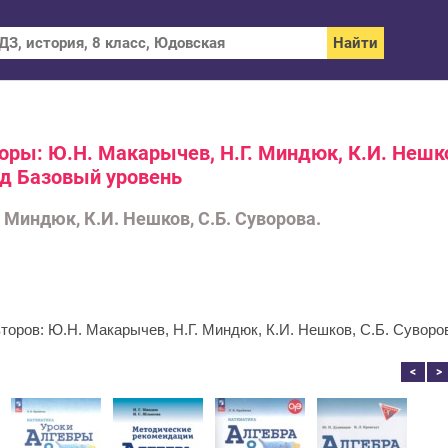
торы: Ю.Н. Макарычев, Н.Г. Миндюк, К.И. Нешк
од Базовый уровень
 Миндюк, К.И. Нешков, С.Б. Суворова.
второв: Ю.Н. Макарычев, Н.Г. Миндюк, К.И. Нешков, С.Б. Суворо
<
>