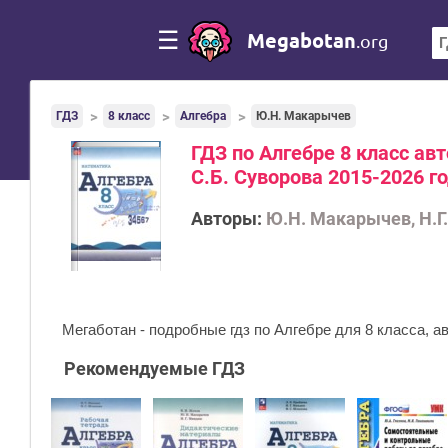
☰
Megabotan
.org
ГДЗ
8 класс
Алгебра
Ю.Н. Макарычев
ГДЗ по Алгебре 8 класс ав
С.Б. Суворова 2015-2026 г
Авторы:
Ю.Н. Макарычев, Н.Г.
Мегаботан - подробные гдз по Алгебре для 8 класса, а
Рекомендуемые ГДЗ