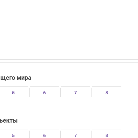
ющего мира
5
6
7
8
бъекты
5
6
7
8