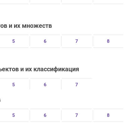
ов и их множеств
5
6
7
8
ъектов и их классификация
5
6
7
в
5
6
7
8