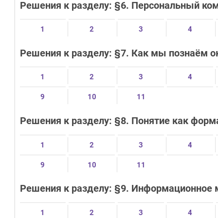
Решения к разделу: §6. Персональный ко
1
2
3
4
Решения к разделу: §7. Как мы познаём
1
2
3
4
9
10
11
Решения к разделу: §8. Понятие как фор
1
2
3
4
9
10
11
Решения к разделу: §9. Информационное
1
2
3
4