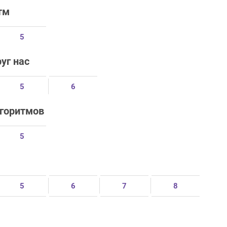
тм
5
уг нас
5
6
лгоритмов
5
5
6
7
8