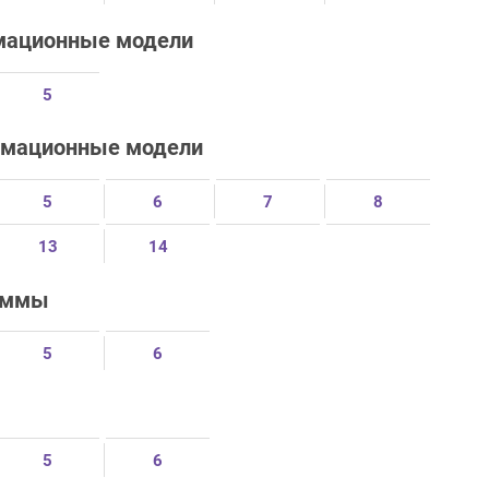
рмационные модели
5
ормационные модели
5
6
7
8
13
14
раммы
5
6
5
6