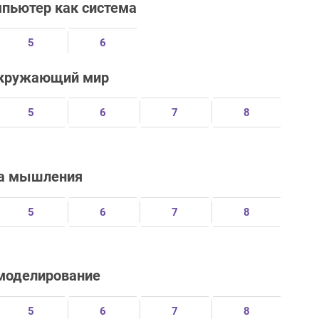
мпьютер как система
5
6
 окружающий мир
5
6
7
8
ма мышления
5
6
7
8
 моделирование
5
6
7
8