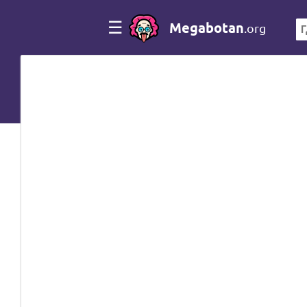
☰
Megabotan
.org