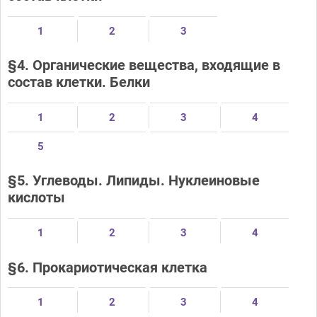
1
2
3
§4. Органические вещества, входящие в
состав клетки. Белки
1
2
3
4
5
§5. Углеводы. Липиды. Нуклеиновые
кислоты
1
2
3
4
§6. Прокариотическая клетка
1
2
3
4