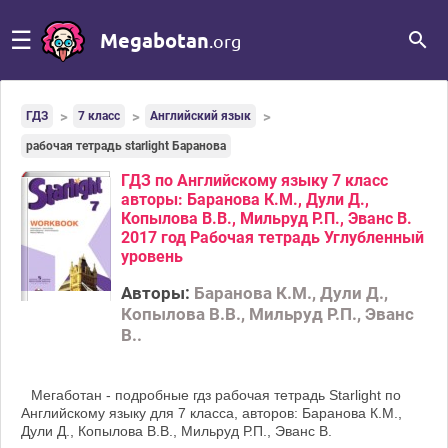
☰
Megabotan
.org
ГДЗ
7 класс
Английский язык
рабочая тетрадь starlight Баранова
ГДЗ по Английскому языку 7 класс
авторы: Баранова К.М., Дули Д.,
Копылова В.В., Мильруд Р.П., Эванс В.
2017 год Рабочая тетрадь Углубленный
уровень
Авторы:
Баранова К.М., Дули Д.,
Копылова В.В., Мильруд Р.П., Эванс
В..
Мегаботан - подробные гдз рабочая тетрадь Starlight по
Английскому языку для 7 класса, авторов: Баранова К.М.,
Дули Д., Копылова В.В., Мильруд Р.П., Эванс В.