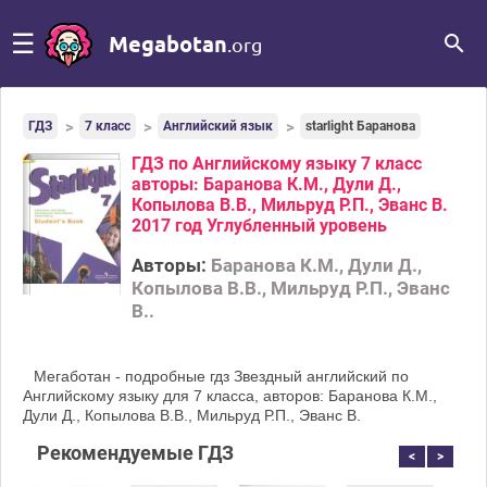
☰
Megabotan
.org
ГДЗ
7 класс
Английский язык
starlight Баранова
ГДЗ по Английскому языку 7 класс
авторы: Баранова К.М., Дули Д.,
Копылова В.В., Мильруд Р.П., Эванс В.
2017 год Углубленный уровень
Авторы:
Баранова К.М., Дули Д.,
Копылова В.В., Мильруд Р.П., Эванс
В..
Мегаботан - подробные гдз Звездный английский по
Английскому языку для 7 класса, авторов: Баранова К.М.,
Дули Д., Копылова В.В., Мильруд Р.П., Эванс В.
Рекомендуемые ГДЗ
<
>