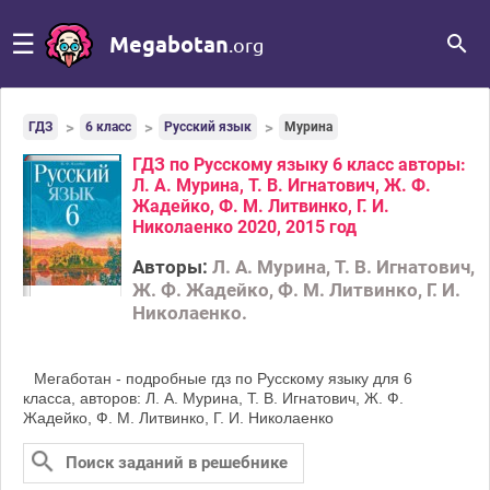
☰
Megabotan
.org
ГДЗ
6 класс
Русский язык
Мурина
ГДЗ по Русскому языку 6 класс авторы:
Л. А. Мурина, Т. В. Игнатович, Ж. Ф.
Жадейко, Ф. М. Литвинко, Г. И.
Николаенко 2020, 2015 год
Авторы:
Л. А. Мурина, Т. В. Игнатович,
Ж. Ф. Жадейко, Ф. М. Литвинко, Г. И.
Николаенко.
Мегаботан - подробные гдз по Русскому языку для 6
класса, авторов: Л. А. Мурина, Т. В. Игнатович, Ж. Ф.
Жадейко, Ф. М. Литвинко, Г. И. Николаенко