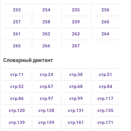
253
254
255
256
257
258
259
260
261
262
263
264
265
266
267
Словарный диктант
стр.11
стр.24
стр.38
стр.51
стр.52
стр.67
стр.68
стр.84
стр.86
стр.97
стр.99
стр.117
стр.120
стр.128
стр.131
стр.135
стр.139
стр.159
стр.161
стр.171