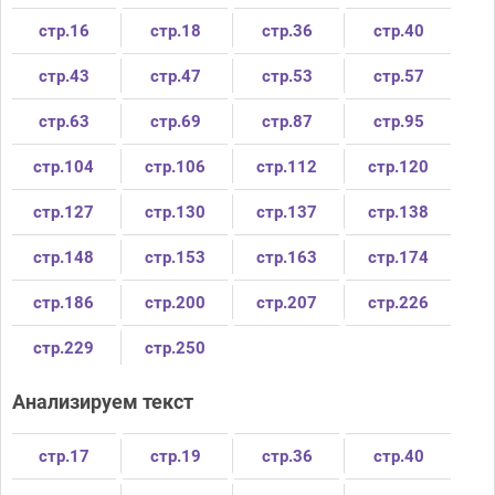
стр.16
стр.18
стр.36
стр.40
стр.43
стр.47
стр.53
стр.57
стр.63
стр.69
стр.87
стр.95
стр.104
стр.106
стр.112
стр.120
стр.127
стр.130
стр.137
стр.138
стр.148
стр.153
стр.163
стр.174
стр.186
стр.200
стр.207
стр.226
стр.229
стр.250
Анализируем текст
стр.17
стр.19
стр.36
стр.40