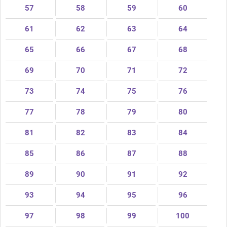
57
58
59
60
61
62
63
64
65
66
67
68
69
70
71
72
73
74
75
76
77
78
79
80
81
82
83
84
85
86
87
88
89
90
91
92
93
94
95
96
97
98
99
100