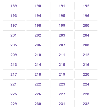
189
190
191
192
193
194
195
196
197
198
199
200
201
202
203
204
205
206
207
208
209
210
211
212
213
214
215
216
217
218
219
220
221
222
223
224
225
226
227
228
229
230
231
232