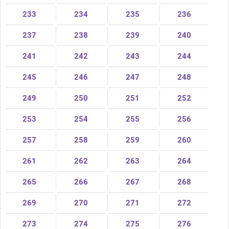
233
234
235
236
237
238
239
240
241
242
243
244
245
246
247
248
249
250
251
252
253
254
255
256
257
258
259
260
261
262
263
264
265
266
267
268
269
270
271
272
273
274
275
276