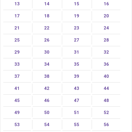
13
14
15
16
17
18
19
20
21
22
23
24
25
26
27
28
29
30
31
32
33
34
35
36
37
38
39
40
41
42
43
44
45
46
47
48
49
50
51
52
53
54
55
56