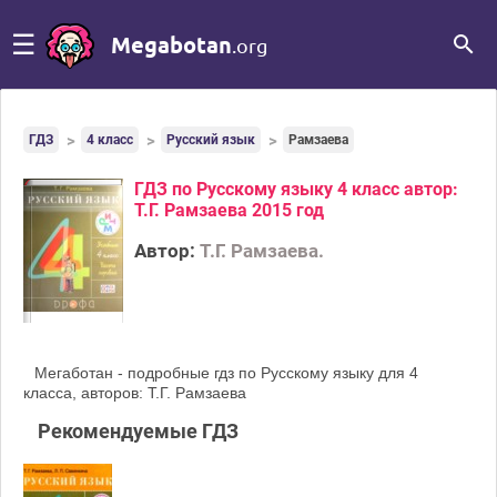
☰
Megabotan
.org
ГДЗ
4 класс
Русский язык
Рамзаева
ГДЗ по Русскому языку 4 класс автор:
Т.Г. Рамзаева 2015 год
Автор:
Т.Г. Рамзаева.
Мегаботан - подробные гдз по Русскому языку для 4
класса, авторов: Т.Г. Рамзаева
Рекомендуемые ГДЗ