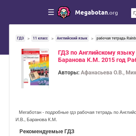
☰
Megabotan
.org
ГДЗ
11 класс
Английский язык
рабочая тетрадь Rain
ГДЗ по Английскому языку 
Баранова К.М. 2015 год Р
Авторы:
Афанасьева О.В., Мих
Мегаботан - подробные гдз рабочая тетрадь по Англий
И.В., Баранова К.М.
Рекомендуемые ГДЗ