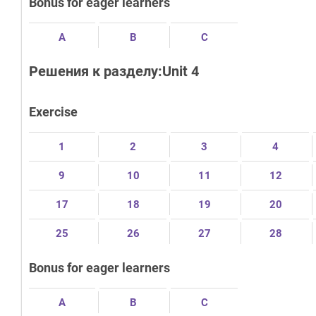
Bonus for eager learners
A
B
C
Решения к разделу:Unit 4
Exercise
1
2
3
4
9
10
11
12
17
18
19
20
25
26
27
28
Bonus for eager learners
A
B
C