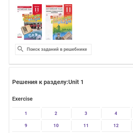
Решения к разделу:Unit 1
Exercise
1
2
3
4
9
10
11
12