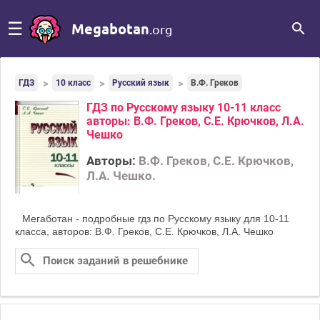
☰
Megabotan
.org
ГДЗ
10 класс
Русский язык
В.Ф. Греков
ГДЗ по Русскому языку 10-11 класс
авторы: В.Ф. Греков, С.Е. Крючков, Л.А.
Чешко
Авторы:
В.Ф. Греков, С.Е. Крючков,
Л.А. Чешко.
Мегаботан - подробные гдз по Русскому языку для 10‐11
класса, авторов: В.Ф. Греков, С.Е. Крючков, Л.А. Чешко