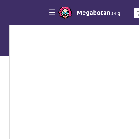
☰
Megabotan
.org