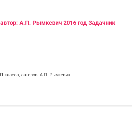
 автор: А.П. Рымкевич 2016 год Задачник
11 класса, авторов: А.П. Рымкевич