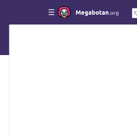
☰
Megabotan
.org