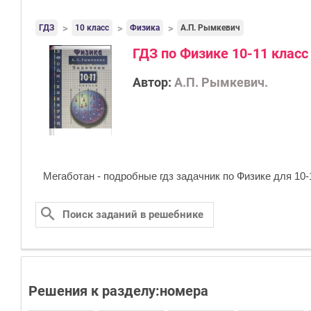
ГДЗ
10 класс
Физика
А.П. Рымкевич
ГДЗ по Физике 10-11 класс
Автор:
А.П. Рымкевич.
Мегаботан - подробные гдз задачник по Физике для 10‐
Решения к разделу:номера