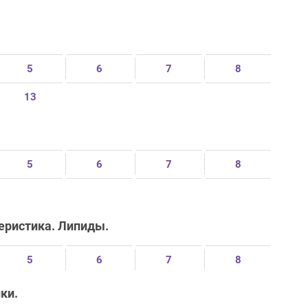
5
6
7
8
13
5
6
7
8
теристика. Липиды.
5
6
7
8
ки.