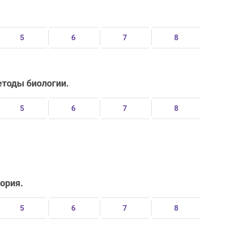
5
6
7
8
етоды биологии.
5
6
7
8
еория.
5
6
7
8