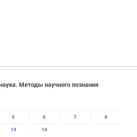
 наука. Методы научного познания
5
6
7
8
13
14