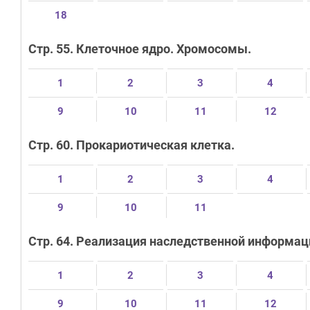
18
Стр. 55. Клеточное ядро. Хромосомы.
1
2
3
4
9
10
11
12
Стр. 60. Прокариотическая клетка.
1
2
3
4
9
10
11
Стр. 64. Реализация наследственной информаци
1
2
3
4
9
10
11
12