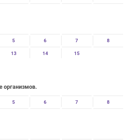
5
6
7
8
13
14
15
ие организмов.
5
6
7
8