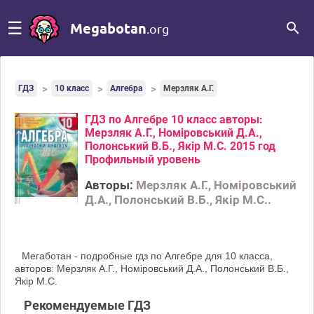
☰
Megabotan
.org
ГДЗ
10 класс
Алгебра
Мерзляк А.Г.
ГДЗ по Алгебре 10 класс авторы:
Мерзляк А.Г., Номіровський Д.А.,
Полонський В.Б., Якір М.С. 2015 год
Профильный уровень
Авторы:
Мерзляк А.Г., Номіровський
Д.А., Полонський В.Б., Якір М.С..
Мегаботан - подробные гдз по Алгебре для 10 класса,
авторов: Мерзляк А.Г., Номіровський Д.А., Полонський В.Б.,
Якір М.С.
Рекомендуемые ГДЗ