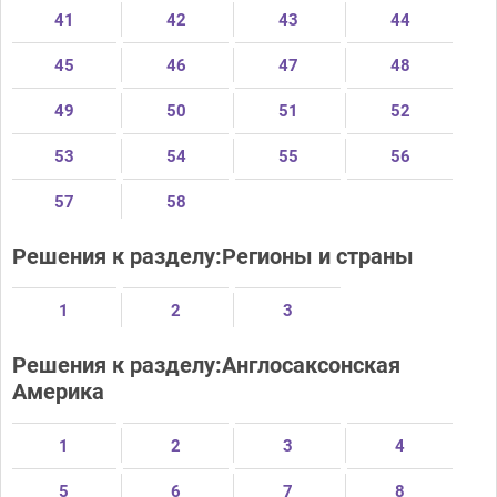
41
42
43
44
45
46
47
48
49
50
51
52
53
54
55
56
57
58
Решения к разделу:Регионы и страны
1
2
3
Решения к разделу:Англосаксонская
Америка
1
2
3
4
5
6
7
8