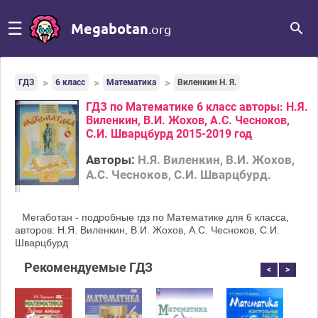
☰
Megabotan
.org
ГДЗ
6 класс
Математика
Виленкин Н. Я.
ГДЗ по Математике 6 класс авторы: Н.Я.
Виленкин, В.И. Жохов, А.С. Чесноков,
С.И. Шварцбурд 2015-2019 год
Авторы:
Н.Я. Виленкин, В.И. Жохов,
А.С. Чесноков, С.И. Шварцбурд.
Мегаботан - подробные гдз по Математике для 6 класса,
авторов: Н.Я. Виленкин, В.И. Жохов, А.С. Чесноков, С.И.
Шварцбурд
Рекомендуемые ГДЗ
<
>