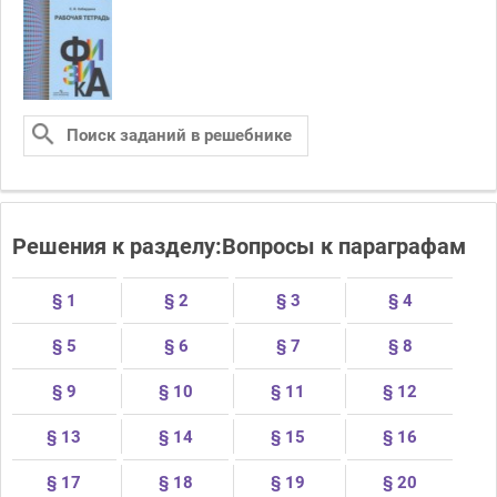
Решения к разделу:Вопросы к параграфам
§ 1
§ 2
§ 3
§ 4
§ 5
§ 6
§ 7
§ 8
§ 9
§ 10
§ 11
§ 12
§ 13
§ 14
§ 15
§ 16
§ 17
§ 18
§ 19
§ 20