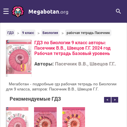
☰
Megabotan
.org
ГДЗ
9 класс
Биология
рабочая тетрадь Пасечник
ГДЗ по Биологии 9 класс авторы:
Пасечник В.В., Швецов Г.Г. 2024 год
Рабочая тетрадь Базовый уровень
Авторы:
Пасечник В.В., Швецов Г.Г..
Мегаботан - подробные гдз рабочая тетрадь по Биологии
для 9 класса, авторов: Пасечник В.В., Швецов Г.Г.
Рекомендуемые ГДЗ
<
>