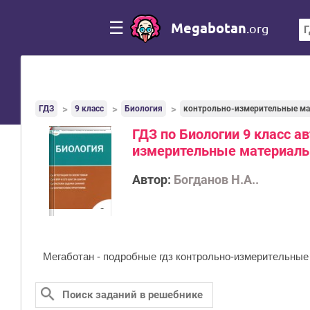
☰
Megabotan
.org
ГДЗ
9 класс
Биология
контрольно-измерительные ма
ГДЗ по Биологии 9 класс а
измерительные материал
Автор:
Богданов Н.А..
Мегаботан - подробные гдз контрольно-измерительные 