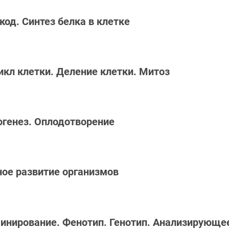
код. Синтез белка в клетке
икл клетки. Деление клетки. Митоз
тогенез. Оплодотворение
ное развитие организмов
минирование. Фенотип. Генотип. Анализирующе