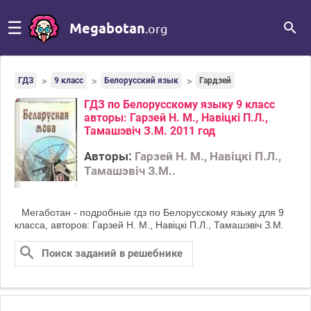
☰
Megabotan
.org
ГДЗ
9 класс
Белорусский язык
Гардзей
ГДЗ по Белорусскому языку 9 класс
авторы: Гарзей Н. М., Навіцкі П.Л.,
Тамашэвіч З.М. 2011 год
Авторы:
Гарзей Н. М., Навіцкі П.Л.,
Тамашэвіч З.М..
Мегаботан - подробные гдз по Белорусскому языку для 9
класса, авторов: Гарзей Н. М., Навіцкі П.Л., Тамашэвіч З.М.