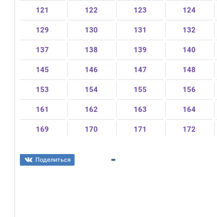
121
122
123
124
129
130
131
132
137
138
139
140
145
146
147
148
153
154
155
156
161
162
163
164
169
170
171
172
Поделиться