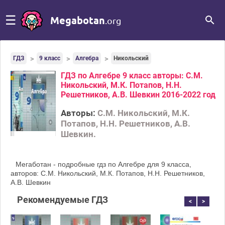
☰
Megabotan
.org
ГДЗ
9 класс
Алгебра
Никольский
ГДЗ по Алгебре 9 класс авторы: С.М.
Никольский, М.К. Потапов, Н.Н.
Решетников, А.В. Шевкин 2016-2022 год
Авторы:
С.М. Никольский, М.К.
Потапов, Н.Н. Решетников, А.В.
Шевкин.
Мегаботан - подробные гдз по Алгебре для 9 класса,
авторов: С.М. Никольский, М.К. Потапов, Н.Н. Решетников,
А.В. Шевкин
Рекомендуемые ГДЗ
<
>