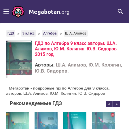
☰
Megabotan
.org
ГДЗ
9 класс
Алгебра
Ш.А. Алимов
ГДЗ по Алгебре 9 класс авторы: Ш.А.
Алимов, Ю.М. Колягин, Ю.В. Сидоров
2015 год
Авторы:
Ш.А. Алимов, Ю.М. Колягин,
Ю.В. Сидоров.
Мегаботан - подробные гдз по Алгебре для 9 класса,
авторов: Ш.А. Алимов, Ю.М. Колягин, Ю.В. Сидоров
Рекомендуемые ГДЗ
<
>