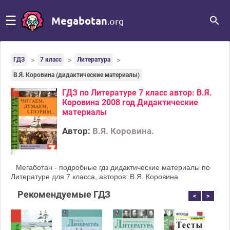
☰
Megabotan
.org
ГДЗ
7 класс
Литература
В.Я. Коровина (дидактические материалы)
ГДЗ по Литературе 7 класс автор: В.Я.
Коровина 2008 год Дидактические
материалы
Автор:
В.Я. Коровина.
Мегаботан - подробные гдз дидактические материалы по
Литературе для 7 класса, авторов: В.Я. Коровина
Рекомендуемые ГДЗ
<
>