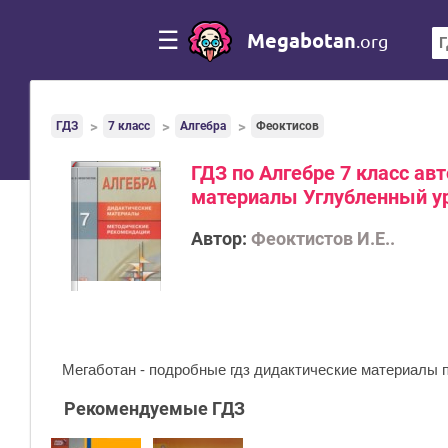
☰
Megabotan
.org
ГДЗ
7 класс
Алгебра
Феоктисов
ГДЗ по Алгебре 7 класс ав
материалы Углубленный у
Автор:
Феоктистов И.Е..
Мегаботан - подробные гдз дидактические материалы по
Рекомендуемые ГДЗ